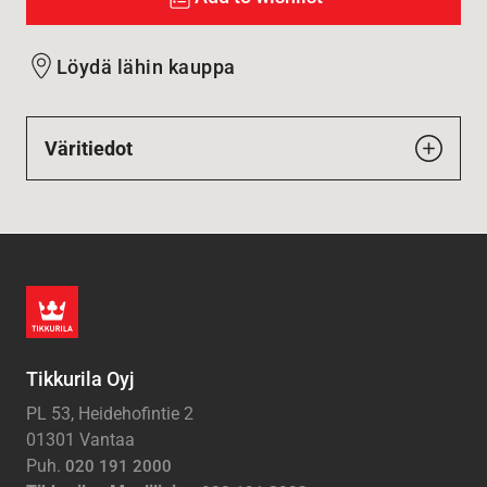
Löydä lähin kauppa
Väritiedot
Tikkurila Oyj
PL 53, Heidehofintie 2
01301 Vantaa
Puh.
020 191 2000