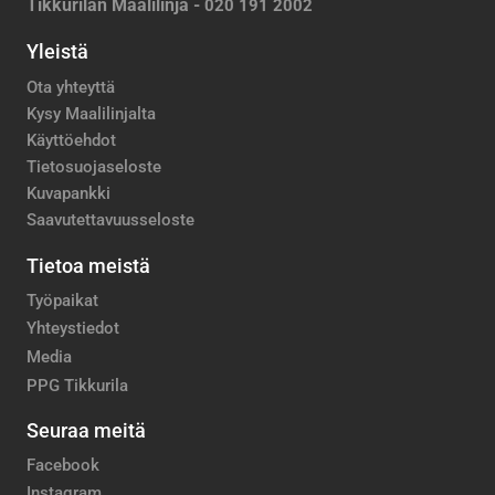
Tikkurilan Maalilinja -
020 191 2002
Yleistä
Ota yhteyttä
Kysy Maalilinjalta
Käyttöehdot
Tietosuojaseloste
Kuvapankki
Saavutettavuusseloste
Tietoa meistä
Työpaikat
Yhteystiedot
Media
PPG Tikkurila
Seuraa meitä
Facebook
Instagram