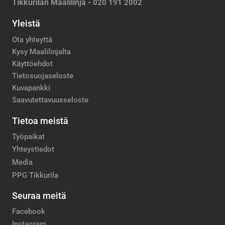
Tikkurilan Maalilinja -
020 191 2002
Yleistä
Ota yhteyttä
Kysy Maalilinjalta
Käyttöehdot
Tietosuojaseloste
Kuvapankki
Saavutettavuusseloste
Tietoa meistä
Työpaikat
Yhteystiedot
Media
PPG Tikkurila
Seuraa meitä
Facebook
Instagram