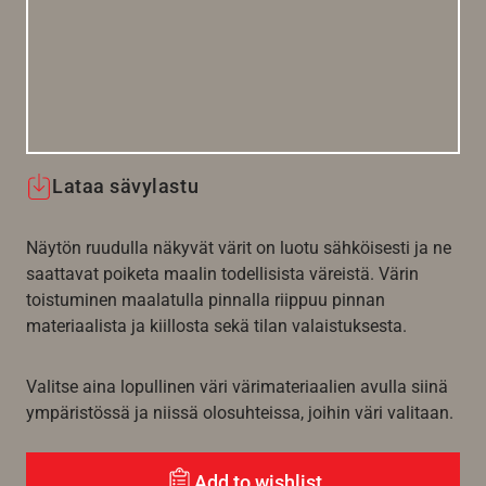
Lataa sävylastu
Näytön ruudulla näkyvät värit on luotu sähköisesti ja ne
saattavat poiketa maalin todellisista väreistä. Värin
toistuminen maalatulla pinnalla riippuu pinnan
materiaalista ja kiillosta sekä tilan valaistuksesta.
Valitse aina lopullinen väri värimateriaalien avulla siinä
ympäristössä ja niissä olosuhteissa, joihin väri valitaan.
Add to wishlist