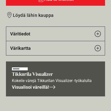
Löydä lähin kauppa
Väritiedot
Värikartta
Tikkurila Visualizer
Kokeile värejä Tikkurilan Visualizer -työkalulla
Visualisoi väreillä!