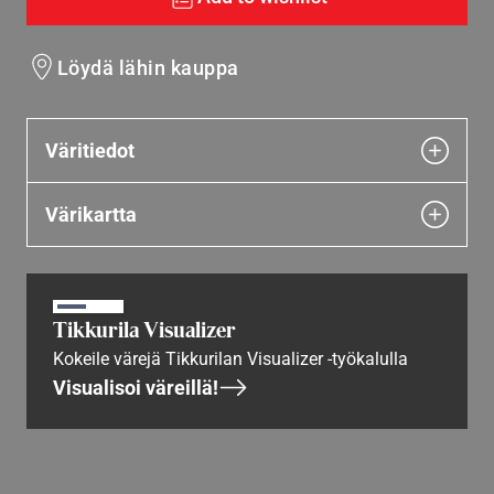
Löydä lähin kauppa
Väritiedot
Värikartta
Tikkurila Visualizer
Kokeile värejä Tikkurilan Visualizer -työkalulla
Visualisoi väreillä!