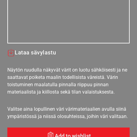
Lataa sävylastu
Näytön ruudulla näkyvät värit on luotu sähköisesti ja ne
saattavat poiketa maalin todellisista väreistä. Värin
toistuminen maalatulla pinnalla riippuu pinnan
materiaalista ja kiillosta sekä tilan valaistuksesta.
Valitse aina lopullinen väri värimateriaalien avulla siinä
ympäristössä ja niissä olosuhteissa, joihin väri valitaan.
Add to wishlist