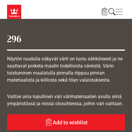
Hyppää pääsisältöön
Navig
296
Näytön ruudulla näkyvät värit on luotu sähköisesti ja ne
saattavat poiketa maalin todellisista väreistä. Värin
toistuminen maalatulla pinnalla riippuu pinnan
materiaalista ja kiillosta sekä tilan valaistuksesta.
Valitse aina lopullinen väri värimateriaalien avulla siinä
ympäristössä ja niissä olosuhteissa, joihin väri valitaan.
Add to wishlist