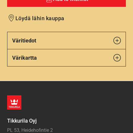
Löydä lähin kauppa
Väritiedot
Värikartta
Tikkurila Oyj
PL 53, Heidehofintie 2