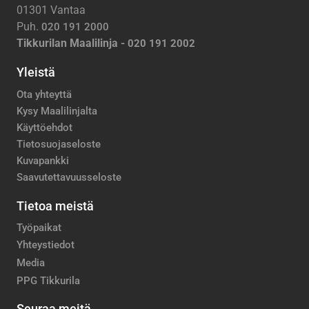
01301 Vantaa
Puh.
020 191 2000
Tikkurilan Maalilinja -
020 191 2002
Yleistä
Ota yhteyttä
Kysy Maalilinjalta
Käyttöehdot
Tietosuojaseloste
Kuvapankki
Saavutettavuusseloste
Tietoa meistä
Työpaikat
Yhteystiedot
Media
PPG Tikkurila
Seuraa meitä