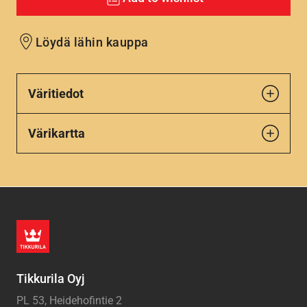
Löydä lähin kauppa
Väritiedot
Värikartta
Tikkurila Oyj
PL 53, Heidehofintie 2