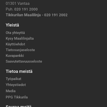
01301 Vantaa
Puh.
020 191 2000
Tikkurilan Maalilinja -
020 191 2002
Yleistä
Ota yhteyttä
Kysy Maalilinjalta
Käyttöehdot
Tietosuojaseloste
Kuvapankki
Saavutettavuusseloste
Tietoa meistä
Työpaikat
Yhteystiedot
Media
PPG Tikkurila
Seuraa meitä