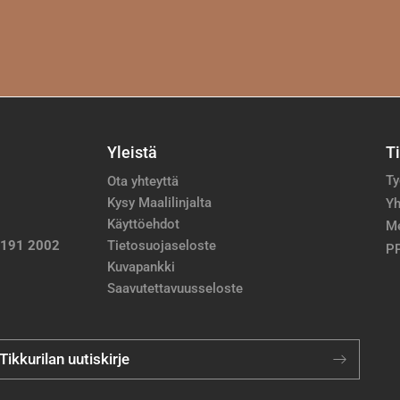
Yleistä
T
Ty
Ota yhteyttä
Kysy Maalilinjalta
Yh
Käyttöehdot
M
 191 2002
Tietosuojaseloste
PP
Kuvapankki
Saavutettavuusseloste
 Tikkurilan uutiskirje