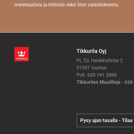
materiaalista ja kiillosta sekä tilan valaistuksesta.
Tikkurila Oyj
PL 53, Heidehofintie 2
01301 Vantaa
Puh.
020 191 2000
Tikkurilan Maalilinja -
020
Pysy ajan tasalla - Tilaa