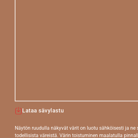
Lataa sävylastu
Näytön ruudulla näkyvät värit on luotu sähköisesti ja ne
todellisista väreistä. Värin toistuminen maalatulla pinnal