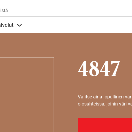
Hyppää pääsisältöön
istä
lvelut
t alla
llöt Ohjeet alla
Sisällöt Palvelut alla
4847
Valitse aina lopullinen vär
olosuhteissa, joihin väri v