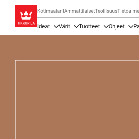
Kotimaalarit
Ammattilaiset
Teollisuus
Tietoa me
Ideat
Värit
Tuotteet
Ohjeet
Pa
Sisällöt Ideat alla
Sisällöt Värit alla
Sisällöt Tuottee
Sisä