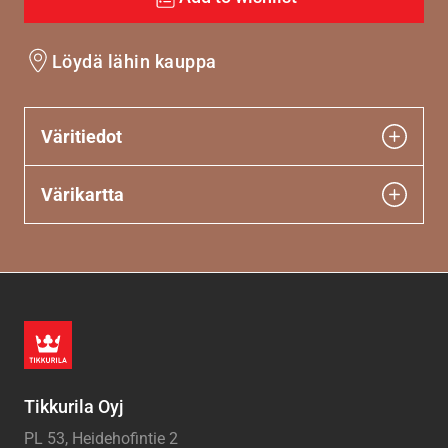
Löydä lähin kauppa
Väritiedot
Värikartta
Tikkurila Oyj
PL 53, Heidehofintie 2