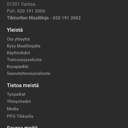
01301 Vantaa
Puh.
020 191 2000
Tikkurilan Maalilinja -
020 191 2002
Yleistä
Ota yhteyttä
Kysy Maalilinjalta
Käyttöehdot
Tietosuojaseloste
Kuvapankki
Saavutettavuusseloste
Tietoa meistä
Työpaikat
Yhteystiedot
Media
PPG Tikkurila
Seuraa meitä