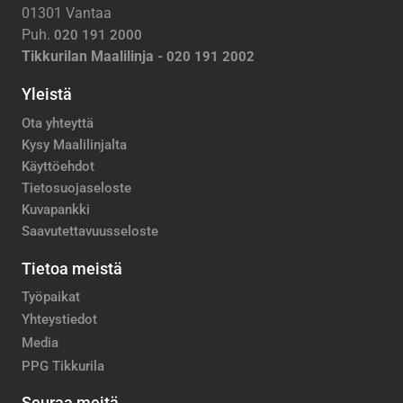
01301 Vantaa
Puh.
020 191 2000
Tikkurilan Maalilinja -
020 191 2002
Yleistä
Ota yhteyttä
Kysy Maalilinjalta
Käyttöehdot
Tietosuojaseloste
Kuvapankki
Saavutettavuusseloste
Tietoa meistä
Työpaikat
Yhteystiedot
Media
PPG Tikkurila
Seuraa meitä