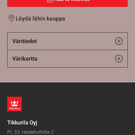
Löydä lähin kauppa
Väritiedot
Värikartta
Tikkurila Oyj
PL 53, Heidehofintie 2