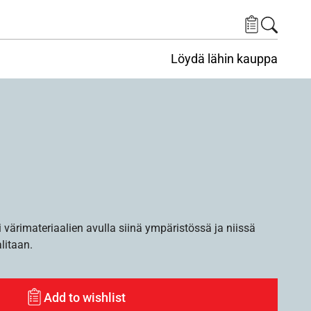
Löydä lähin kauppa
i värimateriaalien avulla siinä ympäristössä ja niissä
alitaan.
Add to wishlist