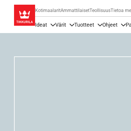
Kotimaalarit
Ammattilaiset
Teollisuus
Tietoa me
Ideat
Värit
Tuotteet
Ohjeet
Pa
Sisällöt Ideat alla
Sisällöt Värit alla
Sisällöt Tuottee
Sisä