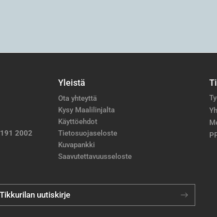
Yleistä
T
Ty
Ota yhteyttä
Kysy Maalilinjalta
Yh
Käyttöehdot
M
 191 2002
Tietosuojaseloste
PP
Kuvapankki
Saavutettavuusseloste
 Tikkurilan uutiskirje