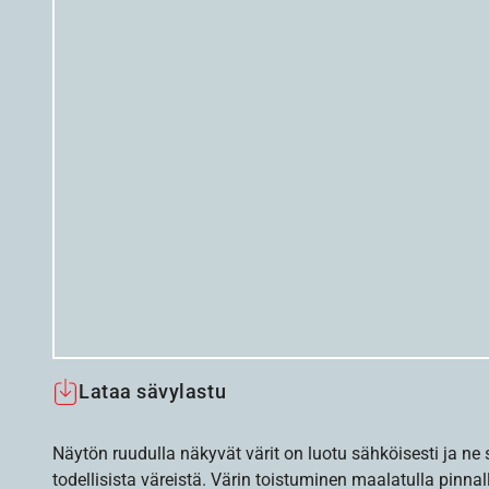
Lataa sävylastu
Näytön ruudulla näkyvät värit on luotu sähköisesti ja ne
todellisista väreistä. Värin toistuminen maalatulla pinnal