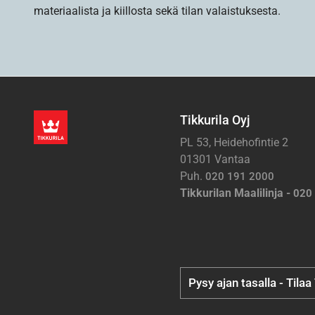
materiaalista ja kiillosta sekä tilan valaistuksesta.
Tikkurila Oyj
PL 53, Heidehofintie 2
01301 Vantaa
Puh.
020 191 2000
Tikkurilan Maalilinja -
020
Pysy ajan tasalla - Tilaa