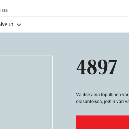
Hyppää pääsisältöön
istä
lvelut
t alla
llöt Ohjeet alla
Sisällöt Palvelut alla
4897
Valitse aina lopullinen vär
olosuhteissa, joihin väri v