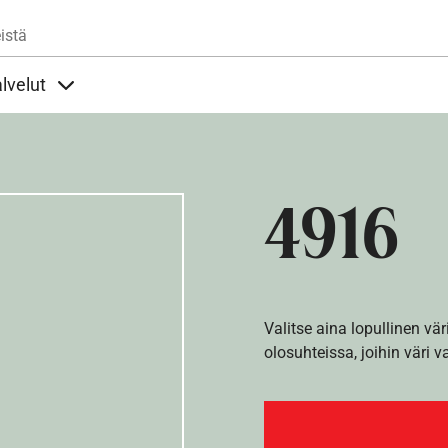
Hyppää pääsisältöön
istä
lvelut
t alla
llöt Ohjeet alla
Sisällöt Palvelut alla
4916
Valitse aina lopullinen vär
olosuhteissa, joihin väri v