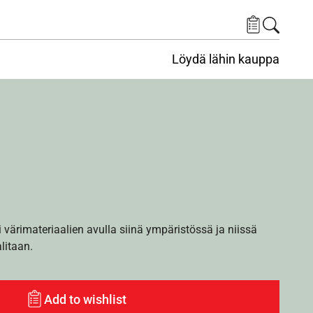
Löydä lähin kauppa
i värimateriaalien avulla siinä ympäristössä ja niissä
alitaan.
Add to wishlist