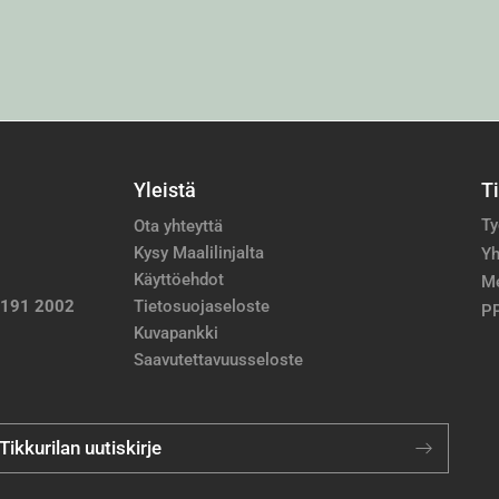
Yleistä
T
Ty
Ota yhteyttä
Kysy Maalilinjalta
Yh
Käyttöehdot
M
 191 2002
Tietosuojaseloste
PP
Kuvapankki
Saavutettavuusseloste
 Tikkurilan uutiskirje