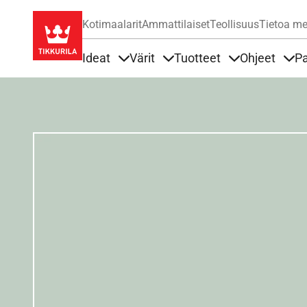
Kotimaalarit
Ammattilaiset
Teollisuus
Tietoa me
Ideat
Värit
Tuotteet
Ohjeet
Pa
Sisällöt Ideat alla
Sisällöt Värit alla
Sisällöt Tuottee
Sisä