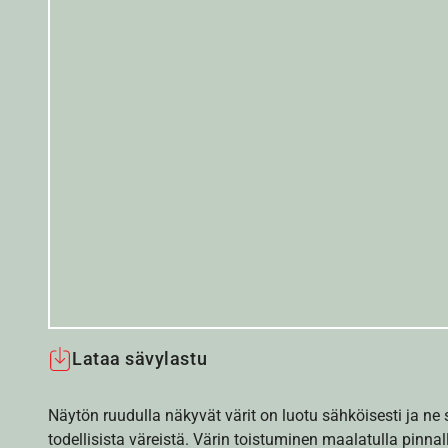
Lataa sävylastu
Näytön ruudulla näkyvät värit on luotu sähköisesti ja ne
todellisista väreistä. Värin toistuminen maalatulla pinnal