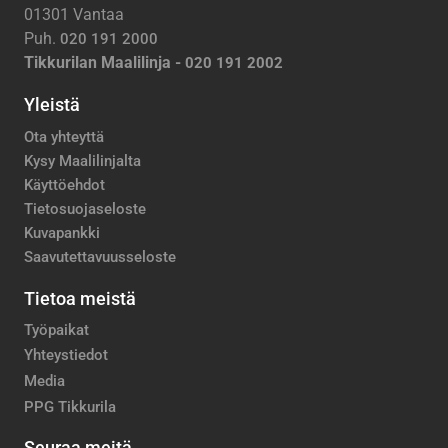
01301 Vantaa
Puh.
020 191 2000
Tikkurilan Maalilinja -
020 191 2002
Yleistä
Ota yhteyttä
Kysy Maalilinjalta
Käyttöehdot
Tietosuojaseloste
Kuvapankki
Saavutettavuusseloste
Tietoa meistä
Työpaikat
Yhteystiedot
Media
PPG Tikkurila
Seuraa meitä