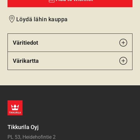
Löydä lähin kauppa
Väritiedot
Värikartta
Tikkurila Oyj
PL 53, Heidehofintie 2