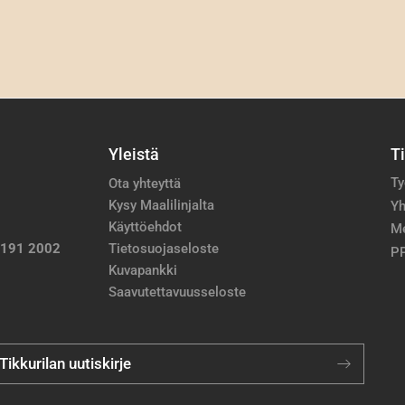
Yleistä
T
Ty
Ota yhteyttä
Kysy Maalilinjalta
Yh
Käyttöehdot
M
 191 2002
Tietosuojaseloste
PP
Kuvapankki
Saavutettavuusseloste
 Tikkurilan uutiskirje