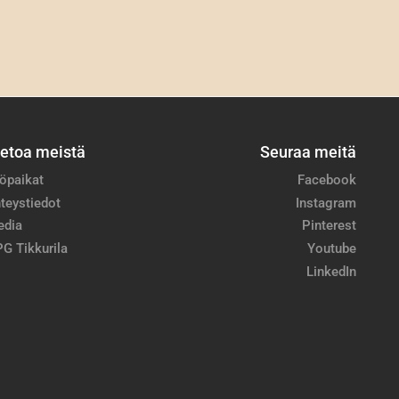
ietoa meistä
Seuraa meitä
öpaikat
Facebook
teystiedot
Instagram
edia
Pinterest
G Tikkurila
Youtube
LinkedIn