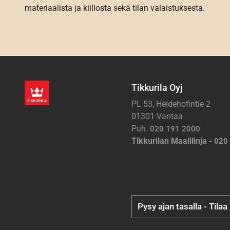
materiaalista ja kiillosta sekä tilan valaistuksesta.
Tikkurila Oyj
PL 53, Heidehofintie 2
01301 Vantaa
Puh.
020 191 2000
Tikkurilan Maalilinja -
020
Pysy ajan tasalla - Tilaa