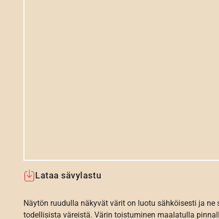
Lataa sävylastu
Näytön ruudulla näkyvät värit on luotu sähköisesti ja ne
todellisista väreistä. Värin toistuminen maalatulla pinnal