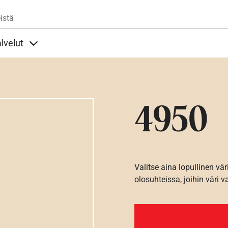
Hyppää pääsisältöön
istä
lvelut
t alla
llöt Ohjeet alla
Sisällöt Palvelut alla
4950
Valitse aina lopullinen vär
olosuhteissa, joihin väri v