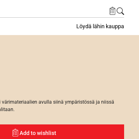
Löydä lähin kauppa
i värimateriaalien avulla siinä ympäristössä ja niissä
alitaan.
Add to wishlist