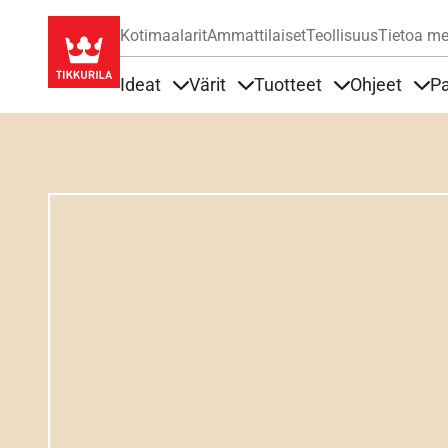
Kotimaalarit
Ammattilaiset
Teollisuus
Tietoa me
Ideat
Värit
Tuotteet
Ohjeet
Pa
Sisällöt Ideat alla
Sisällöt Värit alla
Sisällöt Tuottee
Sisä