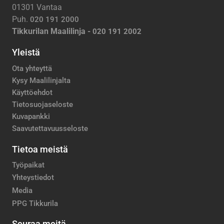
01301 Vantaa
Puh.
020 191 2000
Tikkurilan Maalilinja -
020 191 2002
Yleistä
Ota yhteyttä
Kysy Maalilinjalta
Käyttöehdot
Tietosuojaseloste
Kuvapankki
Saavutettavuusseloste
Tietoa meistä
Työpaikat
Yhteystiedot
Media
PPG Tikkurila
Seuraa meitä