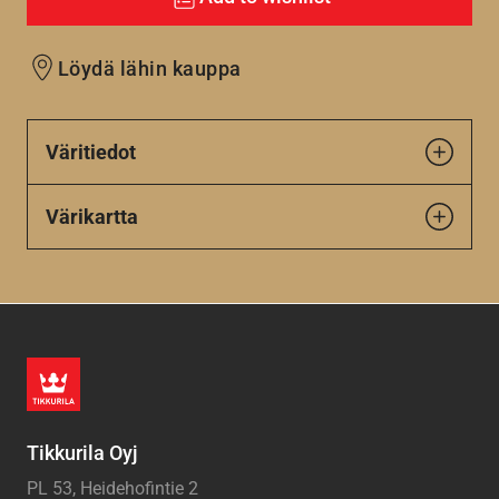
Löydä lähin kauppa
Väritiedot
Värikartta
Tikkurila Oyj
PL 53, Heidehofintie 2