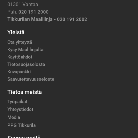
01301 Vantaa
Puh.
020 191 2000
Tikkurilan Maalilinja -
020 191 2002
Yleistä
Ota yhteyttä
Kysy Maalilinjalta
Käyttöehdot
Tietosuojaseloste
Kuvapankki
Saavutettavuusseloste
Tietoa meistä
Työpaikat
Yhteystiedot
Media
PPG Tikkurila
Seuraa meitä