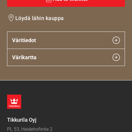
Löydä lähin kauppa
Väritiedot
Värikartta
Tikkurila Oyj
PL 53, Heidehofintie 2