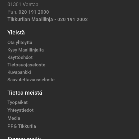
01301 Vantaa
Puh.
020 191 2000
Tikkurilan Maalilinja -
020 191 2002
Yleistä
Ota yhteyttä
Kysy Maalilinjalta
Käyttöehdot
Tietosuojaseloste
Kuvapankki
Saavutettavuusseloste
Tietoa meistä
Työpaikat
Yhteystiedot
Media
PPG Tikkurila
Seuraa meitä