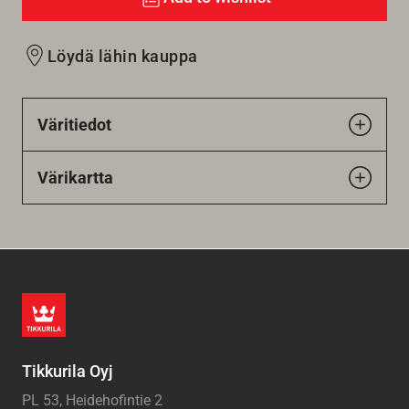
Löydä lähin kauppa
Väritiedot
Värikartta
Tikkurila Oyj
PL 53, Heidehofintie 2