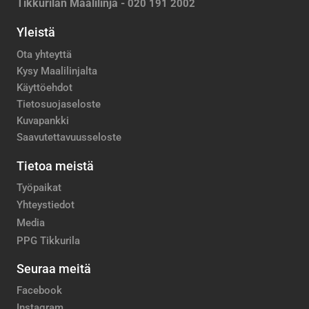
Tikkurilan Maalilinja -
020 191 2002
Yleistä
Ota yhteyttä
Kysy Maalilinjalta
Käyttöehdot
Tietosuojaseloste
Kuvapankki
Saavutettavuusseloste
Tietoa meistä
Työpaikat
Yhteystiedot
Media
PPG Tikkurila
Seuraa meitä
Facebook
Instagram