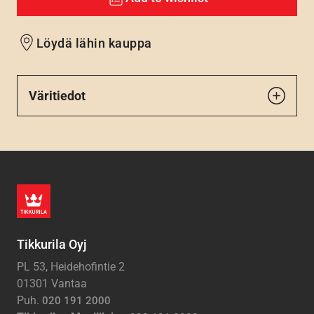
Löydä lähin kauppa
Väritiedot
Tikkurila Oyj
PL 53, Heidehofintie 2
01301 Vantaa
Puh.
020 191 2000