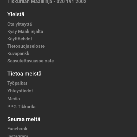
Tikkurilan Maalilinja -
020 191 2002
Yleistä
Ota yhteyttä
Kysy Maalilinjalta
Käyttöehdot
Tietosuojaseloste
Kuvapankki
Saavutettavuusseloste
Tietoa meistä
Työpaikat
Yhteystiedot
Media
PPG Tikkurila
Seuraa meitä
Facebook
Instagram