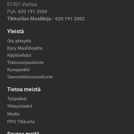
01301 Vantaa
Puh.
020 191 2000
Tikkurilan Maalilinja -
020 191 2002
Yleistä
Ota yhteyttä
Kysy Maalilinjalta
Käyttöehdot
Tietosuojaseloste
Kuvapankki
Saavutettavuusseloste
Tietoa meistä
Työpaikat
Yhteystiedot
Media
PPG Tikkurila
Seuraa meitä