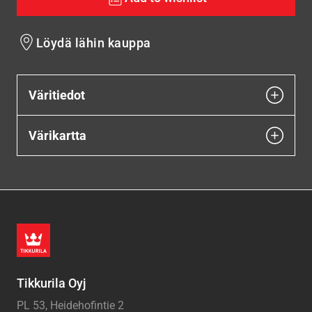
Löydä lähin kauppa
Väritiedot
Värikartta
Tikkurila Oyj
PL 53, Heidehofintie 2