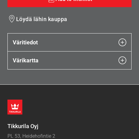
Löydä lähin kauppa
Väritiedot
Värikartta
Tikkurila Oyj
PL 53, Heidehofintie 2