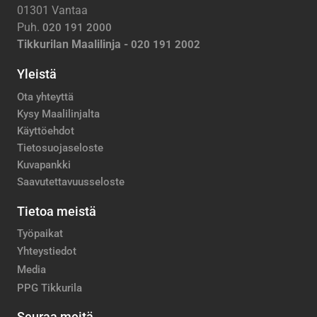
01301 Vantaa
Puh.
020 191 2000
Tikkurilan Maalilinja -
020 191 2002
Yleistä
Ota yhteyttä
Kysy Maalilinjalta
Käyttöehdot
Tietosuojaseloste
Kuvapankki
Saavutettavuusseloste
Tietoa meistä
Työpaikat
Yhteystiedot
Media
PPG Tikkurila
Seuraa meitä