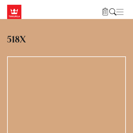
Hyppää pääsisältöön
Navig
518X