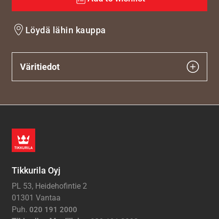
Löydä lähin kauppa
Väritiedot
Tikkurila Oyj
PL 53, Heidehofintie 2
01301 Vantaa
Puh.
020 191 2000