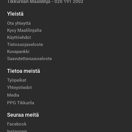
Tikkurilan Maalilinja -
020 191 2002
Yleistä
Ota yhteyttä
Kysy Maalilinjalta
Käyttöehdot
Tietosuojaseloste
Kuvapankki
Saavutettavuusseloste
Tietoa meistä
Työpaikat
Yhteystiedot
Media
PPG Tikkurila
Seuraa meitä
Facebook
Instagram