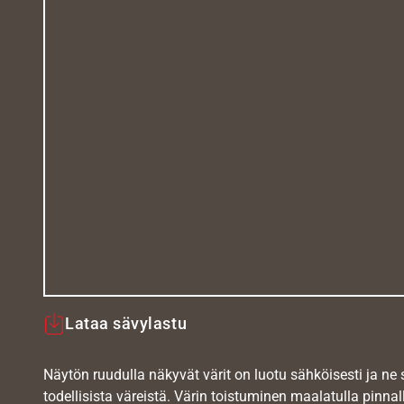
Lataa sävylastu
Näytön ruudulla näkyvät värit on luotu sähköisesti ja ne
todellisista väreistä. Värin toistuminen maalatulla pinnal