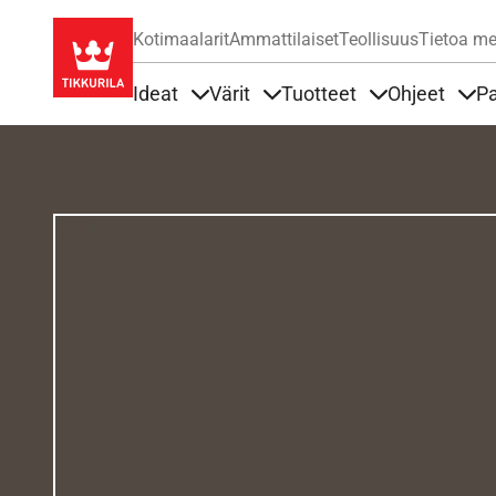
Kotimaalarit
Ammattilaiset
Teollisuus
Tietoa me
Ideat
Värit
Tuotteet
Ohjeet
Pa
Sisällöt Ideat alla
Sisällöt Värit alla
Sisällöt Tuottee
Sisä