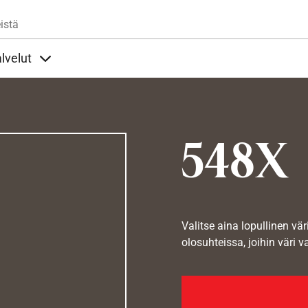
Hyppää pääsisältöön
istä
lvelut
t alla
llöt Ohjeet alla
Sisällöt Palvelut alla
548X
Valitse aina lopullinen vär
olosuhteissa, joihin väri v