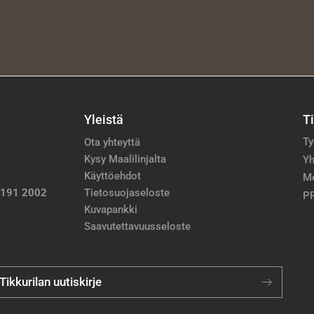
Yleistä
T
Ty
Ota yhteyttä
Kysy Maalilinjalta
Yh
Käyttöehdot
M
 191 2002
Tietosuojaseloste
PP
Kuvapankki
Saavutettavuusseloste
 Tikkurilan uutiskirje