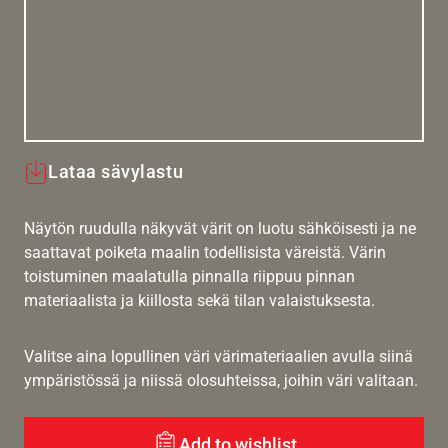
Lataa sävylastu
Näytön ruudulla näkyvät värit on luotu sähköisesti ja ne
saattavat poiketa maalin todellisista väreistä. Värin
toistuminen maalatulla pinnalla riippuu pinnan
materiaalista ja kiillosta sekä tilan valaistuksesta.
Valitse aina lopullinen väri värimateriaalien avulla siinä
ympäristössä ja niissä olosuhteissa, joihin väri valitaan.
Add to wishlist