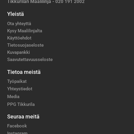
Tikkurilan Maalilinja -
020 191 2002
Yleistä
Ota yhteyttä
Kysy Maalilinjalta
Käyttöehdot
Tietosuojaseloste
Kuvapankki
Saavutettavuusseloste
Tietoa meistä
Työpaikat
Yhteystiedot
Media
PPG Tikkurila
Seuraa meitä
Facebook
Instagram