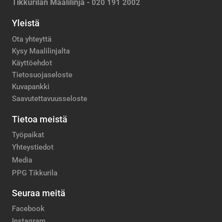
Tikkurilan Maalilinja -
020 191 2002
Yleistä
Ota yhteyttä
Kysy Maalilinjalta
Käyttöehdot
Tietosuojaseloste
Kuvapankki
Saavutettavuusseloste
Tietoa meistä
Työpaikat
Yhteystiedot
Media
PPG Tikkurila
Seuraa meitä
Facebook
Instagram