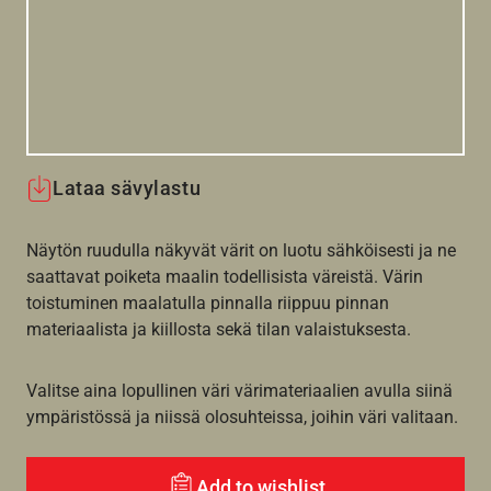
Lataa sävylastu
Näytön ruudulla näkyvät värit on luotu sähköisesti ja ne
saattavat poiketa maalin todellisista väreistä. Värin
toistuminen maalatulla pinnalla riippuu pinnan
materiaalista ja kiillosta sekä tilan valaistuksesta.
Valitse aina lopullinen väri värimateriaalien avulla siinä
ympäristössä ja niissä olosuhteissa, joihin väri valitaan.
Add to wishlist