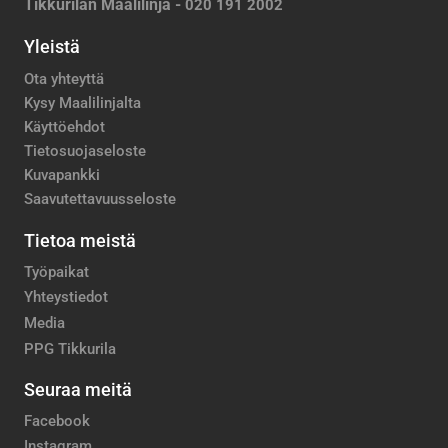
Tikkurilan Maalilinja -
020 191 2002
Yleistä
Ota yhteyttä
Kysy Maalilinjalta
Käyttöehdot
Tietosuojaseloste
Kuvapankki
Saavutettavuusseloste
Tietoa meistä
Työpaikat
Yhteystiedot
Media
PPG Tikkurila
Seuraa meitä
Facebook
Instagram