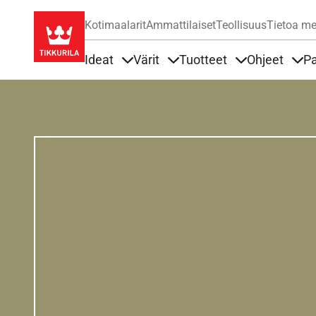
Kotimaalarit
Ammattilaiset
Teollisuus
Tietoa me
Ideat
Värit
Tuotteet
Ohjeet
Pa
Sisällöt Ideat alla
Sisällöt Värit alla
Sisällöt Tuottee
Sisä