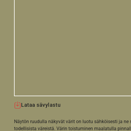
Lataa sävylastu
Näytön ruudulla näkyvät värit on luotu sähköisesti ja ne
todellisista väreistä. Värin toistuminen maalatulla pinnal