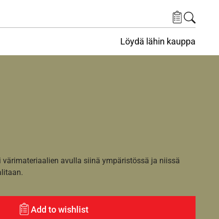
Löydä lähin kauppa
i värimateriaalien avulla siinä ympäristössä ja niissä
alitaan.
Add to wishlist