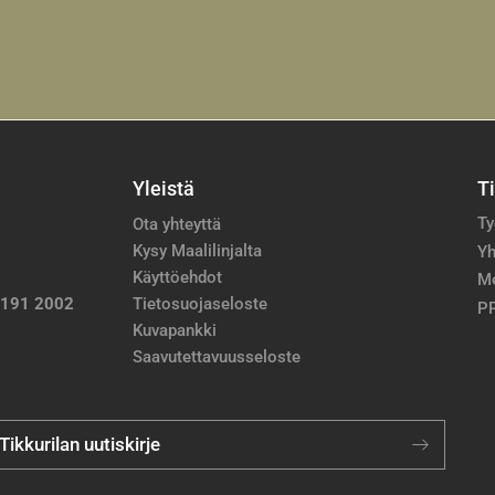
Yleistä
T
Ty
Ota yhteyttä
Kysy Maalilinjalta
Yh
Käyttöehdot
M
 191 2002
Tietosuojaseloste
PP
Kuvapankki
Saavutettavuusseloste
 Tikkurilan uutiskirje