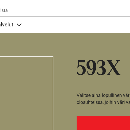
Hyppää pääsisältöön
istä
lvelut
t alla
llöt Ohjeet alla
Sisällöt Palvelut alla
593X
Valitse aina lopullinen vär
olosuhteissa, joihin väri v