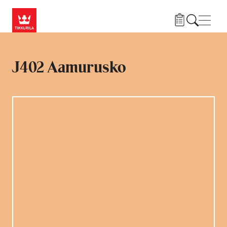
Hyppää pääsisältöön
Navig
J402 Aamurusko