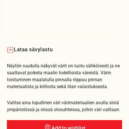
Lataa sävylastu
Näytön ruudulla näkyvät värit on luotu sähköisesti ja ne
saattavat poiketa maalin todellisista väreistä. Värin
toistuminen maalatulla pinnalla riippuu pinnan
materiaalista ja kiillosta sekä tilan valaistuksesta.
Valitse aina lopullinen väri värimateriaalien avulla siinä
ympäristössä ja niissä olosuhteissa, joihin väri valitaan.
Add to wishlist