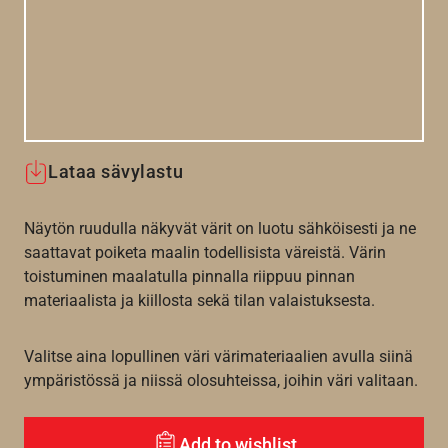
Lataa sävylastu
Näytön ruudulla näkyvät värit on luotu sähköisesti ja ne
saattavat poiketa maalin todellisista väreistä. Värin
toistuminen maalatulla pinnalla riippuu pinnan
materiaalista ja kiillosta sekä tilan valaistuksesta.
Valitse aina lopullinen väri värimateriaalien avulla siinä
ympäristössä ja niissä olosuhteissa, joihin väri valitaan.
Add to wishlist