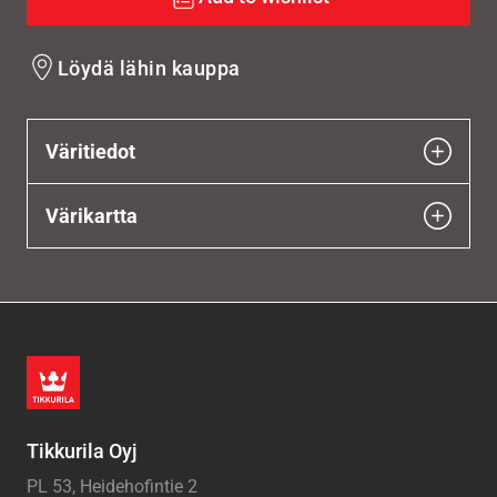
Löydä lähin kauppa
Väritiedot
Värikartta
Tikkurila Oyj
PL 53, Heidehofintie 2