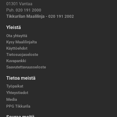
01301 Vantaa
Puh.
020 191 2000
Tikkurilan Maalilinja -
020 191 2002
Yleistä
Ota yhteyttä
Kysy Maalilinjalta
Käyttöehdot
Tietosuojaseloste
Kuvapankki
Saavutettavuusseloste
Tietoa meistä
Työpaikat
Yhteystiedot
Media
PPG Tikkurila
Seuraa meitä