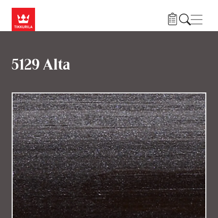
Hyppää pääsisältöön
Navig
5129 Alta