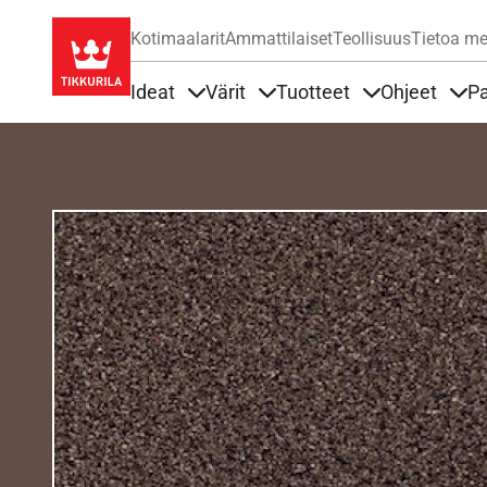
Kotimaalarit
Ammattilaiset
Teollisuus
Tietoa me
Ideat
Värit
Tuotteet
Ohjeet
Pa
Sisällöt Ideat alla
Sisällöt Värit alla
Sisällöt Tuottee
Sisä