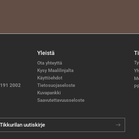
Yleistä
T
Ty
Ota yhteyttä
Kysy Maalilinjalta
Yh
Käyttöehdot
M
 191 2002
Tietosuojaseloste
PP
Kuvapankki
Saavutettavuusseloste
 Tikkurilan uutiskirje