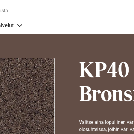
Hyppää pääsisältöön
istä
lvelut
t alla
llöt Ohjeet alla
Sisällöt Palvelut alla
KP40
Bronsi
Valitse aina lopullinen vär
olosuhteissa, joihin väri v