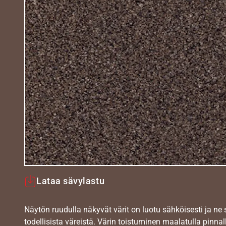
Lataa sävylastu
Näytön ruudulla näkyvät värit on luotu sähköisesti ja ne
todellisista väreistä. Värin toistuminen maalatulla pinnal