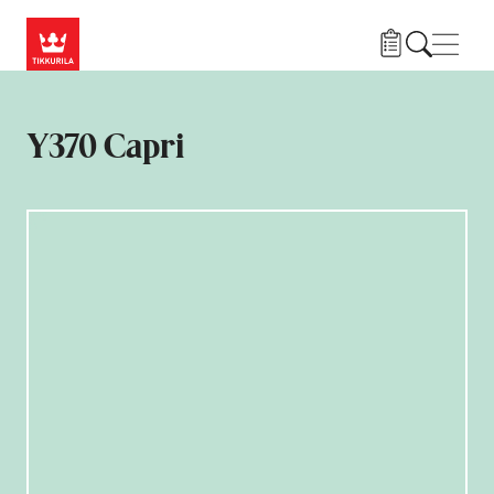
Hyppää pääsisältöön
Navig
Y370 Capri