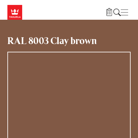
Hyppää pääsisältöön
Navig
RAL 8003 Clay brown