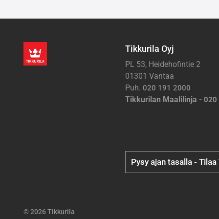
Tikkurila Oyj
PL 53, Heidehofintie 2
01301 Vantaa
Puh.
020 191 2000
Tikkurilan Maalilinja -
020
Pysy ajan tasalla - Tilaa
© 2026 Tikkurila