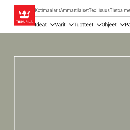
Kotimaalarit
Ammattilaiset
Teollisuus
Tietoa me
Ideat
Värit
Tuotteet
Ohjeet
Pa
Sisällöt Ideat alla
Sisällöt Värit alla
Sisällöt Tuottee
Sisä