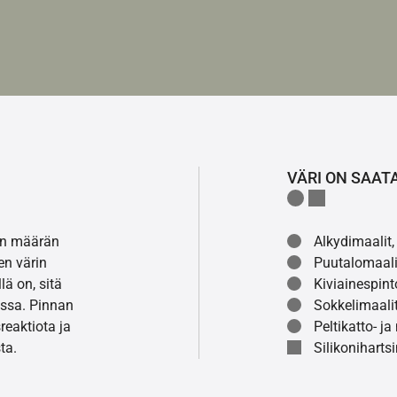
VÄRI ON SAAT
lon määrän
Alkydimaalit, 
en värin
Puutalomaali
ä on, sitä
Kiviainespint
ssa. Pinnan
Sokkelimaalit
eaktiota ja
Peltikatto- ja
ta.
Silikonihartsi