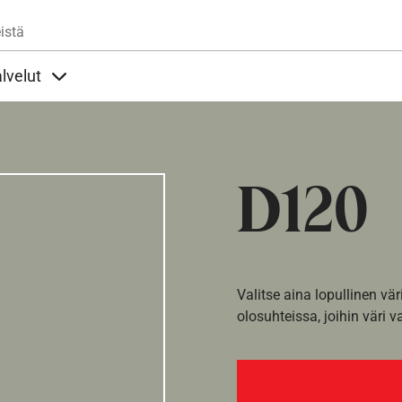
Hyppää pääsisältöön
istä
lvelut
t alla
llöt Ohjeet alla
Sisällöt Palvelut alla
D120
Valitse aina lopullinen vär
olosuhteissa, joihin väri v