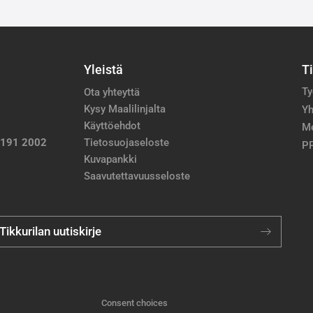
Yleistä
T
Ty
Ota yhteyttä
Kysy Maalilinjalta
Yh
Käyttöehdot
M
 191 2002
Tietosuojaseloste
PP
Kuvapankki
Saavutettavuusseloste
 Tikkurilan uutiskirje
Consent choices