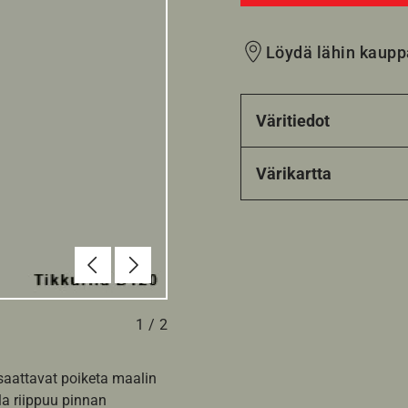
Löydä lähin kaupp
Väritiedot
Värikartta
Edellinen
Seuraava
1
/
2
 saattavat poiketa maalin
la riippuu pinnan