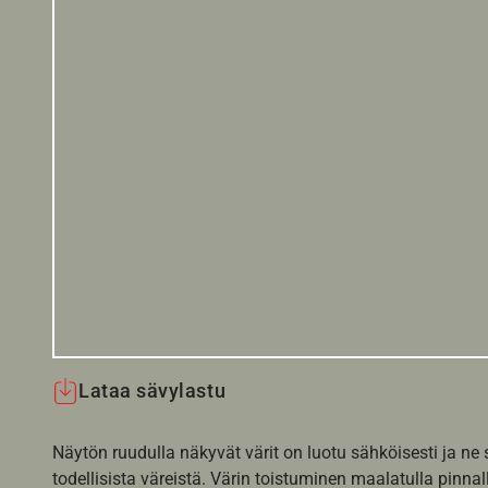
Lataa sävylastu
Näytön ruudulla näkyvät värit on luotu sähköisesti ja ne
todellisista väreistä. Värin toistuminen maalatulla pinnal