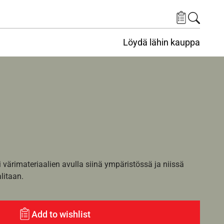
Löydä lähin kauppa
i värimateriaalien avulla siinä ympäristössä ja niissä
alitaan.
Add to wishlist