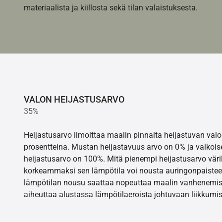
materiaalista ja kiillosta sekä tilan valaistuksesta.
VALON HEIJASTUSARVO
35%
Heijastusarvo ilmoittaa maalin pinnalta heijastuvan va
prosentteina. Mustan heijastavuus arvo on 0% ja valkois
heijastusarvo on 100%. Mitä pienempi heijastusarvo värill
korkeammaksi sen lämpötila voi nousta auringonpaistee
lämpötilan nousu saattaa nopeuttaa maalin vanhenemisr
aiheuttaa alustassa lämpötilaeroista johtuvaan liikkumis