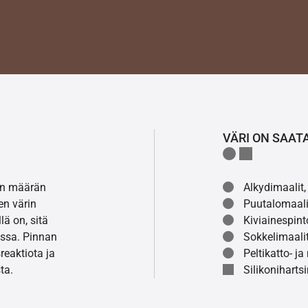
VÄRI ON SAAT
lon määrän
Alkydimaalit, 
en värin
Puutalomaali
ä on, sitä
Kiviainespint
ssa. Pinnan
Sokkelimaalit
eaktiota ja
Peltikatto- ja
ta.
Silikonihartsi