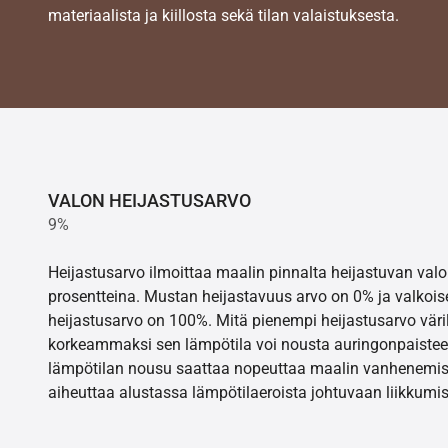
materiaalista ja kiillosta sekä tilan valaistuksesta.
VALON HEIJASTUSARVO
9%
Heijastusarvo ilmoittaa maalin pinnalta heijastuvan va
prosentteina. Mustan heijastavuus arvo on 0% ja valkois
heijastusarvo on 100%. Mitä pienempi heijastusarvo värill
korkeammaksi sen lämpötila voi nousta auringonpaistee
lämpötilan nousu saattaa nopeuttaa maalin vanhenemisr
aiheuttaa alustassa lämpötilaeroista johtuvaan liikkumis