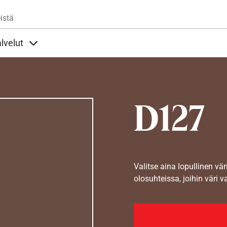
Hyppää pääsisältöön
istä
lvelut
t alla
llöt Ohjeet alla
Sisällöt Palvelut alla
D127
Valitse aina lopullinen vär
olosuhteissa, joihin väri v