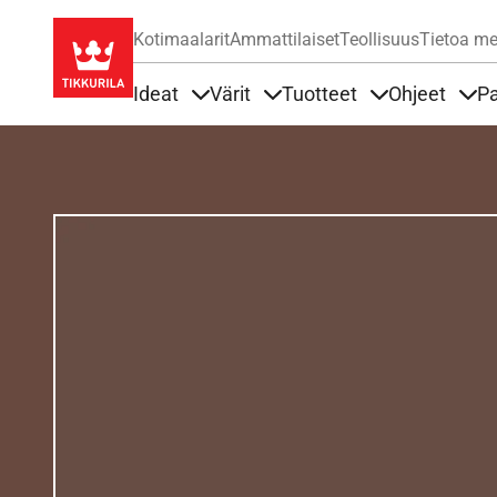
Kotimaalarit
Ammattilaiset
Teollisuus
Tietoa me
Ideat
Värit
Tuotteet
Ohjeet
Pa
Sisällöt Ideat alla
Sisällöt Värit alla
Sisällöt Tuottee
Sisä