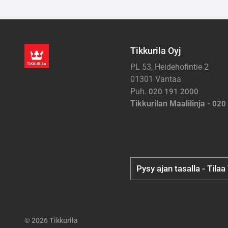
Tikkurila Oyj
PL 53, Heidehofintie 2
01301 Vantaa
Puh.
020 191 2000
Tikkurilan Maalilinja -
020
Pysy ajan tasalla - Tilaa
© 2026 Tikkurila