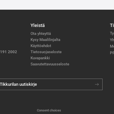
Yleistä
T
Ty
Ota yhteyttä
Kysy Maalilinjalta
Yh
Käyttöehdot
M
 191 2002
Tietosuojaseloste
PP
Kuvapankki
Saavutettavuusseloste
 Tikkurilan uutiskirje
Consent choices