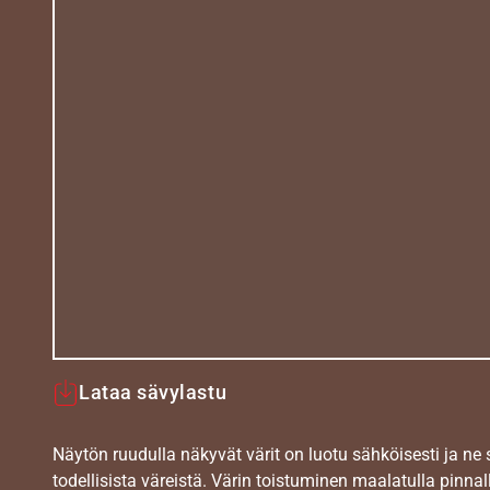
Lataa sävylastu
Näytön ruudulla näkyvät värit on luotu sähköisesti ja ne
todellisista väreistä. Värin toistuminen maalatulla pinnal