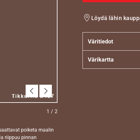
Löydä lähin kaupp
Väritiedot
Värikartta
Edellinen
Seuraava
1
/
2
 saattavat poiketa maalin
la riippuu pinnan