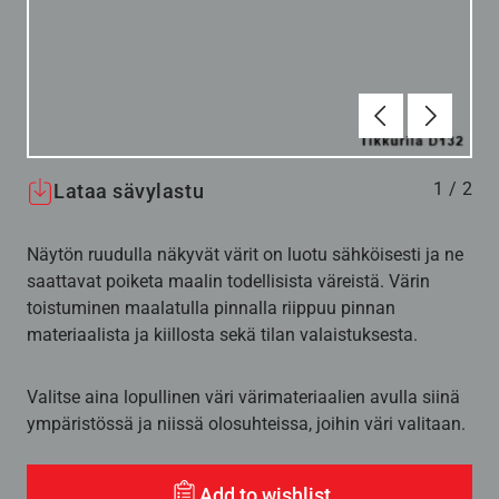
Edellinen
Seuraav
1
/
2
Lataa sävylastu
Näytön ruudulla näkyvät värit on luotu sähköisesti ja ne
saattavat poiketa maalin todellisista väreistä. Värin
toistuminen maalatulla pinnalla riippuu pinnan
materiaalista ja kiillosta sekä tilan valaistuksesta.
Valitse aina lopullinen väri värimateriaalien avulla siinä
ympäristössä ja niissä olosuhteissa, joihin väri valitaan.
Add to wishlist