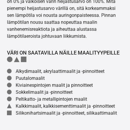
on 0% ja valkoisen värin heijastusarvo on 100%. Mitä
pienempi heijastusarvo värillä on, sitä korkeammaksi
sen lämpötila voi nousta auringonpaisteessa. Pinnan
lämpötilan nousu saattaa nopeuttaa maalin
vanhenemisreaktiota ja aiheuttaa alustassa
lämpötilaeroista johtuvaan liikkumista.
VÄRI ON SAATAVILLA NÄILLE MAALITYYPEILLE
Alkydimaalit, akrylaattimaalit ja -pinnoitteet
Puutalomaalit
Kiviainespintojen maalit ja pinnoitteet
Sokkelimaalit ja -pinnoitteet
Peltikatto- ja metallipintojen maalit
Kalkkimaalit, kalkkisementtimaalit ja -pinnoitteet
Silikonihartsimaalit ja -pinnoitteet, silikaattimaalit