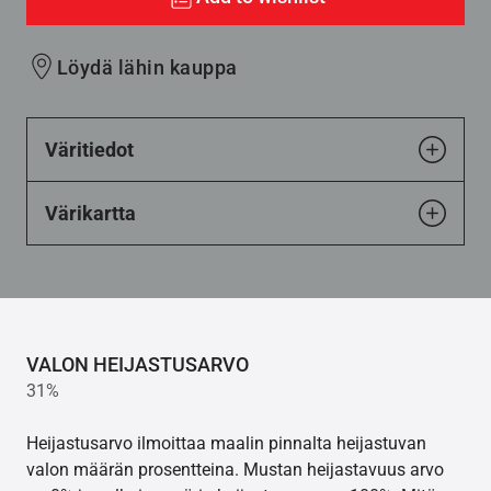
Löydä lähin kauppa
Väritiedot
Värikartta
VALON HEIJASTUSARVO
31%
Heijastusarvo ilmoittaa maalin pinnalta heijastuvan
valon määrän prosentteina. Mustan heijastavuus arvo