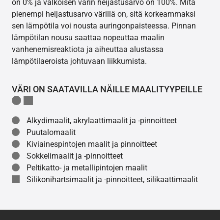
on 0% ja valkoisen värin heijastusarvo on 100%. Mitä
pienempi heijastusarvo värillä on, sitä korkeammaksi
sen lämpötila voi nousta auringonpaisteessa. Pinnan
lämpötilan nousu saattaa nopeuttaa maalin
vanhenemisreaktiota ja aiheuttaa alustassa
lämpötilaeroista johtuvaan liikkumista.
VÄRI ON SAATAVILLA NÄILLE MAALITYYPEILLE
Alkydimaalit, akrylaattimaalit ja -pinnoitteet
Puutalomaalit
Kiviainespintojen maalit ja pinnoitteet
Sokkelimaalit ja -pinnoitteet
Peltikatto- ja metallipintojen maalit
Silikonihartsimaalit ja -pinnoitteet, silikaattimaalit