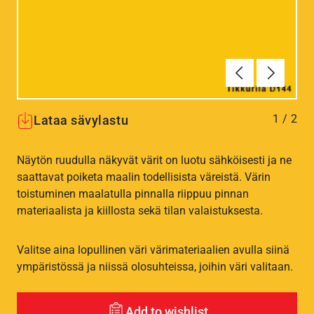
Edellinen
Seuraav
1
/
2
Lataa sävylastu
Näytön ruudulla näkyvät värit on luotu sähköisesti ja ne
saattavat poiketa maalin todellisista väreistä. Värin
toistuminen maalatulla pinnalla riippuu pinnan
materiaalista ja kiillosta sekä tilan valaistuksesta.
Valitse aina lopullinen väri värimateriaalien avulla siinä
ympäristössä ja niissä olosuhteissa, joihin väri valitaan.
Add to wishlist