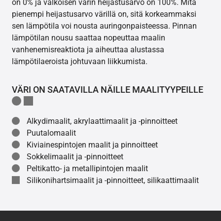
on 0% ja valkoisen värin heijastusarvo on 100%. Mitä
pienempi heijastusarvo värillä on, sitä korkeammaksi
sen lämpötila voi nousta auringonpaisteessa. Pinnan
lämpötilan nousu saattaa nopeuttaa maalin
vanhenemisreaktiota ja aiheuttaa alustassa
lämpötilaeroista johtuvaan liikkumista.
VÄRI ON SAATAVILLA NÄILLE MAALITYYPEILLE
Alkydimaalit, akrylaattimaalit ja -pinnoitteet
Puutalomaalit
Kiviainespintojen maalit ja pinnoitteet
Sokkelimaalit ja -pinnoitteet
Peltikatto- ja metallipintojen maalit
Silikonihartsimaalit ja -pinnoitteet, silikaattimaalit