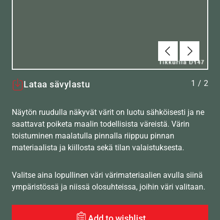
Edellinen
Seuraav
1
/
2
Lataa sävylastu
Näytön ruudulla näkyvät värit on luotu sähköisesti ja ne
saattavat poiketa maalin todellisista väreistä. Värin
toistuminen maalatulla pinnalla riippuu pinnan
materiaalista ja kiillosta sekä tilan valaistuksesta.
Valitse aina lopullinen väri värimateriaalien avulla siinä
ympäristössä ja niissä olosuhteissa, joihin väri valitaan.
Add to wishlist