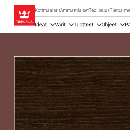
Kotimaalarit
Ammattilaiset
Teollisuus
Tietoa me
Ideat
Värit
Tuotteet
Ohjeet
Pa
Sisällöt Ideat alla
Sisällöt Värit alla
Sisällöt Tuottee
Sisä