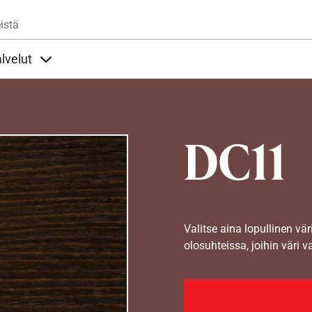
Hyppää pääsisältöön
istä
lvelut
t alla
llöt Ohjeet alla
Sisällöt Palvelut alla
DC11
Valitse aina lopullinen vär
olosuhteissa, joihin väri v