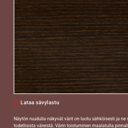
Lataa sävylastu
Näytön ruudulla näkyvät värit on luotu sähköisesti ja ne
todellisista väreistä. Värin toistuminen maalatulla pinnal