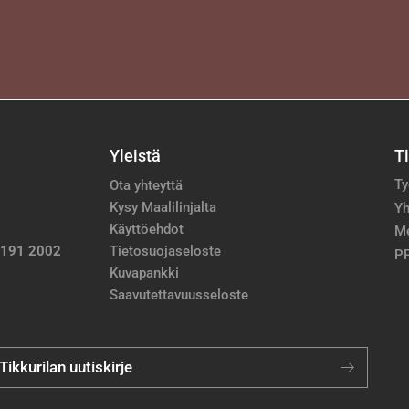
Yleistä
T
Ty
Ota yhteyttä
Kysy Maalilinjalta
Yh
Käyttöehdot
M
 191 2002
Tietosuojaseloste
PP
Kuvapankki
Saavutettavuusseloste
 Tikkurilan uutiskirje