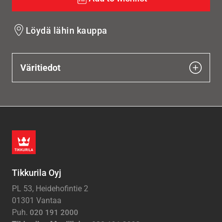
Löydä lähin kauppa
Väritiedot
Tikkurila Oyj
PL 53, Heidehofintie 2
01301 Vantaa
Puh.
020 191 2000