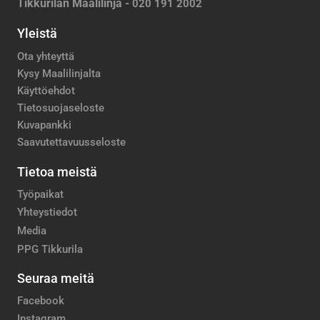
Tikkurilan Maalilinja -
020 191 2002
Yleistä
Ota yhteyttä
Kysy Maalilinjalta
Käyttöehdot
Tietosuojaseloste
Kuvapankki
Saavutettavuusseloste
Tietoa meistä
Työpaikat
Yhteystiedot
Media
PPG Tikkurila
Seuraa meitä
Facebook
Instagram