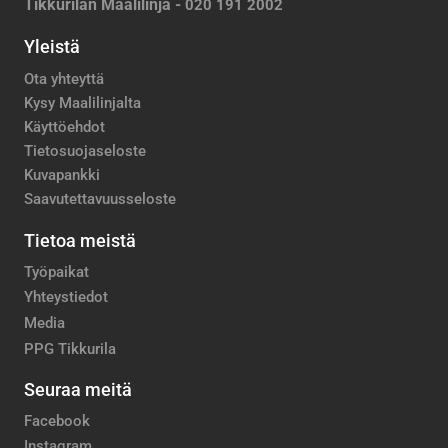
Tikkurilan Maalilinja -
020 191 2002
Yleistä
Ota yhteyttä
Kysy Maalilinjalta
Käyttöehdot
Tietosuojaseloste
Kuvapankki
Saavutettavuusseloste
Tietoa meistä
Työpaikat
Yhteystiedot
Media
PPG Tikkurila
Seuraa meitä
Facebook
Instagram