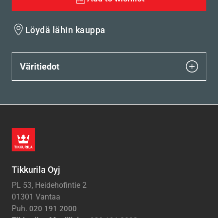
Löydä lähin kauppa
Väritiedot
Tikkurila Oyj
PL 53, Heidehofintie 2
01301 Vantaa
Puh.
020 191 2000