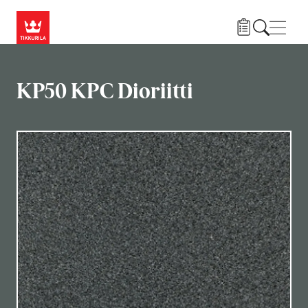
Hyppää pääsisältöön
Navig
KP50 KPC Dioriitti