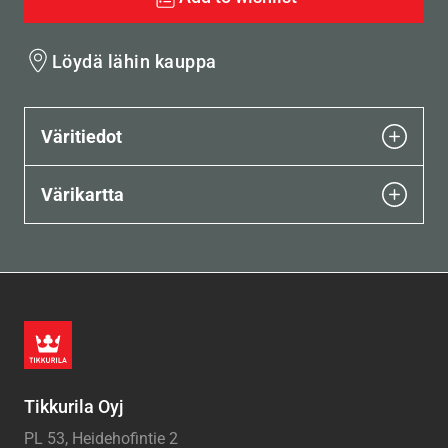
Löydä lähin kauppa
Väritiedot
Värikartta
Tikkurila Oyj
PL 53, Heidehofintie 2