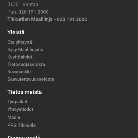
01301 Vantaa
Puh.
020 191 2000
Tikkurilan Maalilinja -
020 191 2002
Yleistä
Ota yhteyttä
Kysy Maalilinjalta
Käyttöehdot
Tietosuojaseloste
Kuvapankki
Saavutettavuusseloste
Tietoa meistä
Työpaikat
Yhteystiedot
Media
PPG Tikkurila
Seuraa meitä