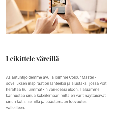
Leikittele väreillä
Asiantuntijoidemme avulla loimme Colour Master -
sovelluksen inspiraation lähteeksi ja alustaksi, jossa voit
herättää hulluimmatkin väri-ideasi eloon. Haluamme
kannustaa sinua kokeilemaan miltä eri värit näyttäisivät
sinun kotisi seinillä ja päästämään luovuutesi
valloilleen.