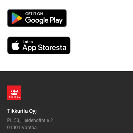
Tikkurila Oyj
PL 53, Heidehofintie 2
01301 Vantaa