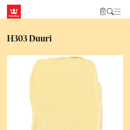
Hyppää pääsisältöön
Navig
H303 Duuri