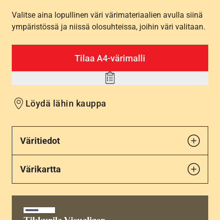
Valitse aina lopullinen väri värimateriaalien avulla siinä
ympäristössä ja niissä olosuhteissa, joihin väri valitaan.
Tilaa A4-värimalli
Add
to
Löydä lähin kauppa
wishlist
Väritiedot
Värikartta