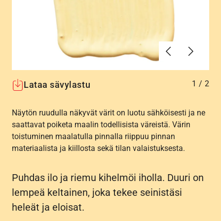
Edellinen
Seuraav
1
/
2
Lataa sävylastu
Näytön ruudulla näkyvät värit on luotu sähköisesti ja ne
saattavat poiketa maalin todellisista väreistä. Värin
toistuminen maalatulla pinnalla riippuu pinnan
materiaalista ja kiillosta sekä tilan valaistuksesta.
Puhdas ilo ja riemu kihelmöi iholla. Duuri on
lempeä keltainen, joka tekee seinistäsi
heleät ja eloisat.