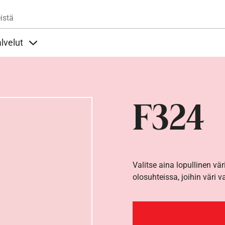
Hyppää pääsisältöön
istä
lvelut
t alla
llöt Ohjeet alla
Sisällöt Palvelut alla
F324
Valitse aina lopullinen vär
olosuhteissa, joihin väri v