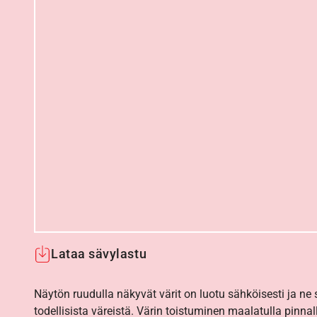
Lataa sävylastu
Näytön ruudulla näkyvät värit on luotu sähköisesti ja ne
todellisista väreistä. Värin toistuminen maalatulla pinnal