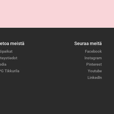
ietoa meistä
Seuraa meitä
öpaikat
Facebook
teystiedot
Instagram
edia
Pinterest
G Tikkurila
Youtube
LinkedIn