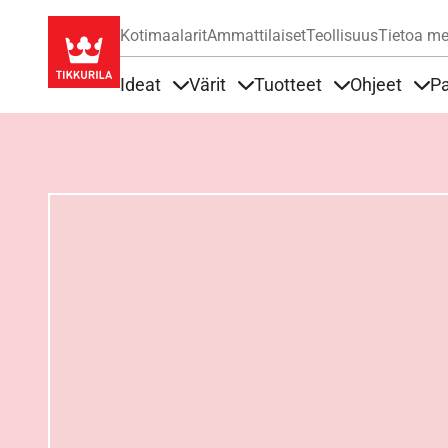
Kotimaalarit
Ammattilaiset
Teollisuus
Tietoa me
Ideat
Värit
Tuotteet
Ohjeet
Pa
Sisällöt Ideat alla
Sisällöt Värit alla
Sisällöt Tuottee
Sisä