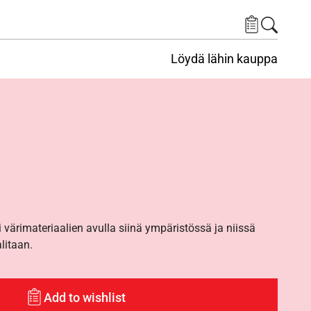
Löydä lähin kauppa
i värimateriaalien avulla siinä ympäristössä ja niissä
alitaan.
Add to wishlist