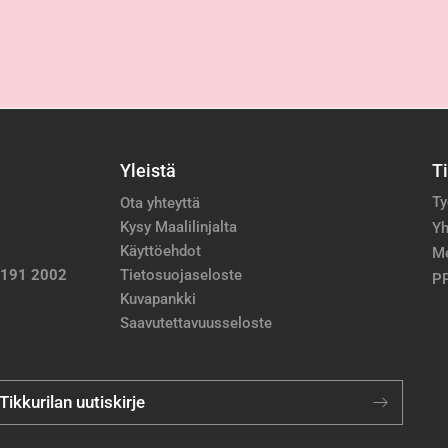
Yleistä
T
Ty
Ota yhteyttä
Kysy Maalilinjalta
Yh
Käyttöehdot
M
 191 2002
Tietosuojaseloste
PP
Kuvapankki
Saavutettavuusseloste
 Tikkurilan uutiskirje