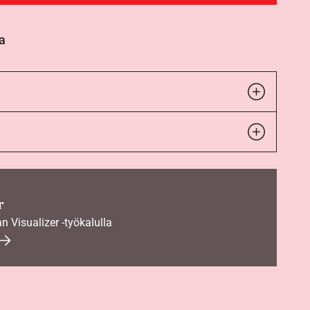
a
r
an Visualizer -työkalulla