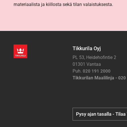
materiaalista ja kiillosta sekä tilan valaistuksesta.
Tikkurila Oyj
PL 53, Heidehofintie 2
01301 Vantaa
Puh.
020 191 2000
Tikkurilan Maalilinja -
020
Pysy ajan tasalla - Tilaa