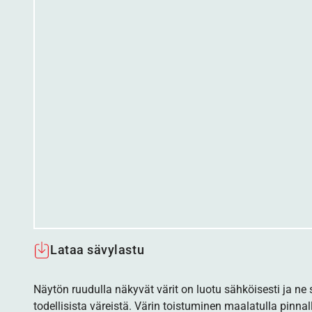
Lataa sävylastu
Näytön ruudulla näkyvät värit on luotu sähköisesti ja ne
todellisista väreistä. Värin toistuminen maalatulla pinnal