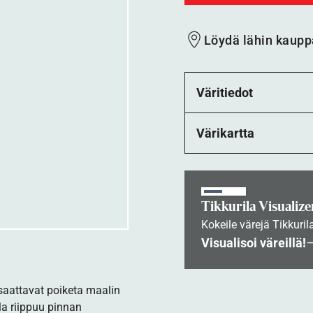
Löydä lähin kaupp
Väritiedot
Värikartta
Tikkurila Visualize
Kokeile värejä Tikkuril
Visualisoi väreillä!
 saattavat poiketa maalin
la riippuu pinnan