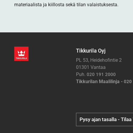
materiaalista ja kiillosta sekä tilan valaistuksesta.
Tikkurila Oyj
PL 53, Heidehofintie 2
01301 Vantaa
Puh.
020 191 2000
Tikkurilan Maalilinja -
020
Pysy ajan tasalla - Tilaa