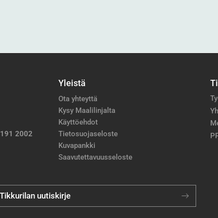
Yleistä
T
Ty
Ota yhteyttä
Kysy Maalilinjalta
Yh
Käyttöehdot
M
 191 2002
Tietosuojaseloste
PP
Kuvapankki
Saavutettavuusseloste
 Tikkurilan uutiskirje