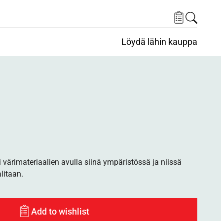
Löydä lähin kauppa
i värimateriaalien avulla siinä ympäristössä ja niissä
alitaan.
Add to wishlist