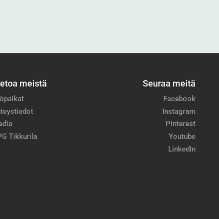
ietoa meistä
Seuraa meitä
öpaikat
Facebook
teystiedot
Instagram
edia
Pinterest
G Tikkurila
Youtube
LinkedIn