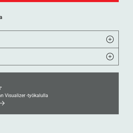
a
r
an Visualizer -työkalulla