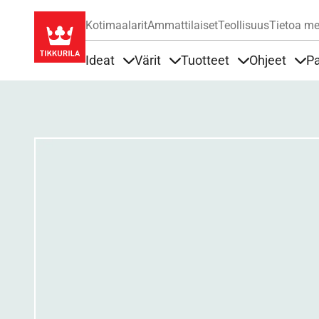
Kotimaalarit
Ammattilaiset
Teollisuus
Tietoa me
Ideat
Värit
Tuotteet
Ohjeet
Pa
Sisällöt Ideat alla
Sisällöt Värit alla
Sisällöt Tuottee
Sisä