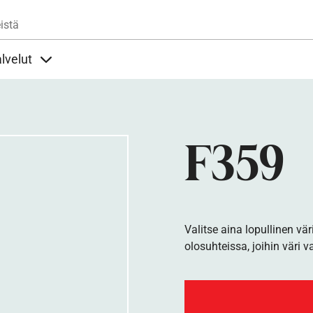
Hyppää pääsisältöön
istä
lvelut
t alla
llöt Ohjeet alla
Sisällöt Palvelut alla
F359
Valitse aina lopullinen vär
olosuhteissa, joihin väri v