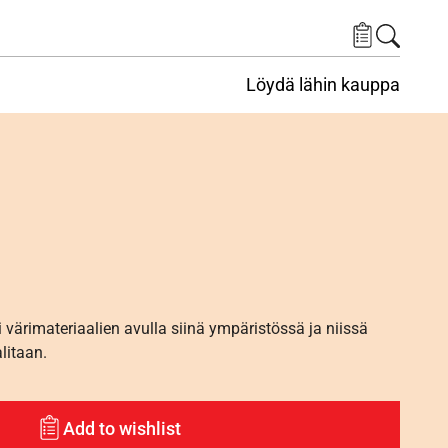
Löydä lähin kauppa
i värimateriaalien avulla siinä ympäristössä ja niissä
alitaan.
Add to wishlist