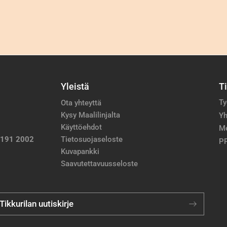
Yleistä
T
Ty
Ota yhteyttä
Kysy Maalilinjalta
Yh
Käyttöehdot
M
 191 2002
Tietosuojaseloste
PP
Kuvapankki
Saavutettavuusseloste
 Tikkurilan uutiskirje