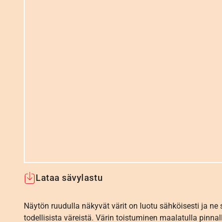
Lataa sävylastu
Näytön ruudulla näkyvät värit on luotu sähköisesti ja ne
todellisista väreistä. Värin toistuminen maalatulla pinnal