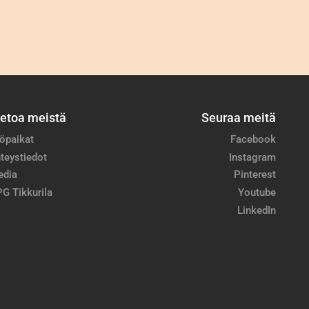
ietoa meistä
Seuraa meitä
öpaikat
Facebook
teystiedot
Instagram
edia
Pinterest
G Tikkurila
Youtube
LinkedIn