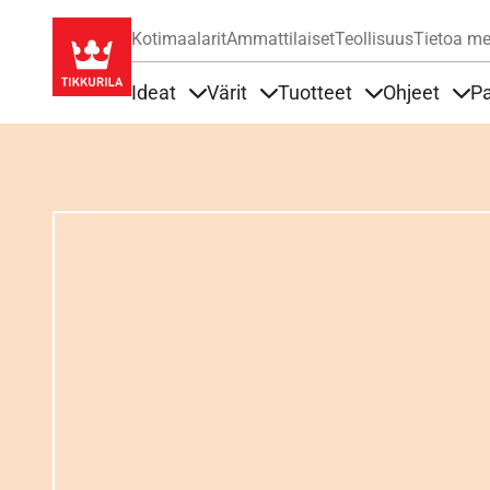
Kotimaalarit
Ammattilaiset
Teollisuus
Tietoa me
Ideat
Värit
Tuotteet
Ohjeet
Pa
Sisällöt Ideat alla
Sisällöt Värit alla
Sisällöt Tuottee
Sisä