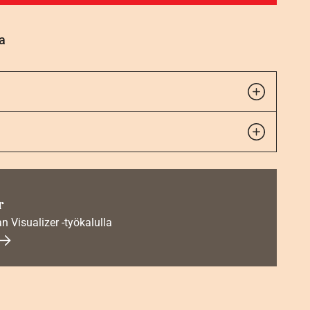
a
r
an Visualizer -työkalulla