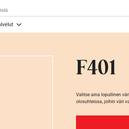
Hyppää pääsisältöön
istä
lvelut
t alla
llöt Ohjeet alla
Sisällöt Palvelut alla
F401
Valitse aina lopullinen vär
olosuhteissa, joihin väri v