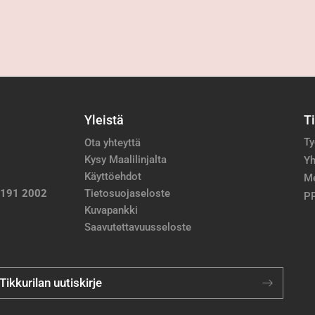
Yleistä
T
Ty
Ota yhteyttä
Kysy Maalilinjalta
Yh
Käyttöehdot
M
 191 2002
Tietosuojaseloste
PP
Kuvapankki
Saavutettavuusseloste
 Tikkurilan uutiskirje