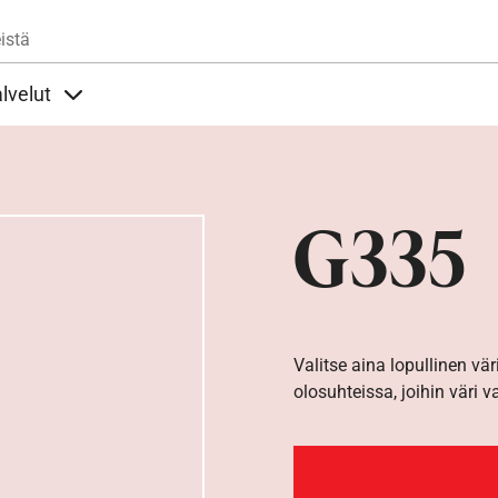
Hyppää pääsisältöön
istä
lvelut
t alla
llöt Ohjeet alla
Sisällöt Palvelut alla
G335
Valitse aina lopullinen vär
olosuhteissa, joihin väri v