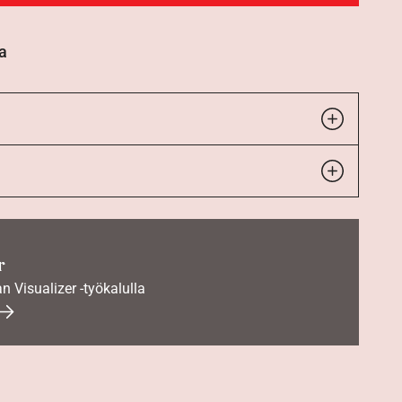
a
r
an Visualizer -työkalulla