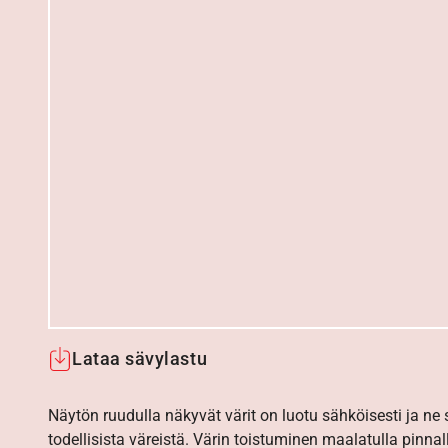
Lataa sävylastu
Näytön ruudulla näkyvät värit on luotu sähköisesti ja ne
todellisista väreistä. Värin toistuminen maalatulla pinnal