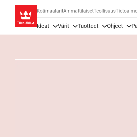
Kotimaalarit
Ammattilaiset
Teollisuus
Tietoa me
Ideat
Värit
Tuotteet
Ohjeet
Pa
Sisällöt Ideat alla
Sisällöt Värit alla
Sisällöt Tuottee
Sisä