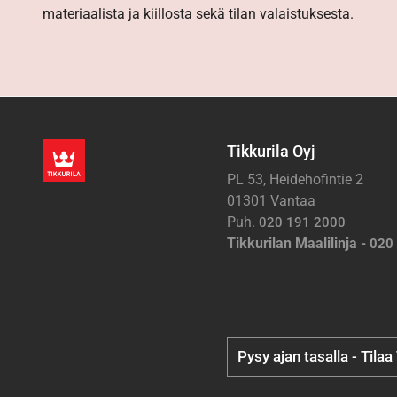
materiaalista ja kiillosta sekä tilan valaistuksesta.
Tikkurila Oyj
PL 53, Heidehofintie 2
01301 Vantaa
Puh.
020 191 2000
Tikkurilan Maalilinja -
020
Pysy ajan tasalla - Tilaa