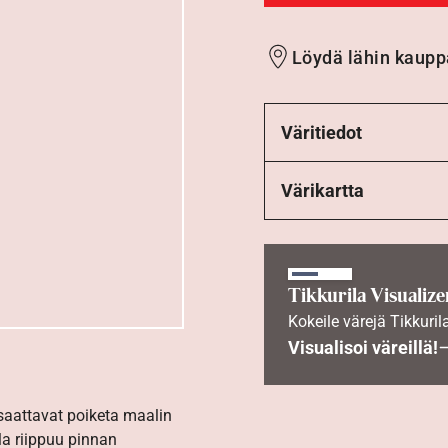
Löydä lähin kaupp
Väritiedot
Värikartta
Tikkurila Visualize
Kokeile värejä Tikkuril
Visualisoi väreillä!
 saattavat poiketa maalin
la riippuu pinnan