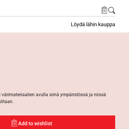
Löydä lähin kauppa
i värimateriaalien avulla siinä ympäristössä ja niissä
alitaan.
Add to wishlist